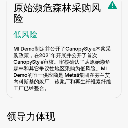
原始濒危森林采购风
险
低风险
MI Demo
制定并公开了
CanopyStyle
木浆采
购政策，在
2021
年开展并公开了首次
CanopyStyle
审核。审核确认了从原始濒危
森林和其它争议性地区采购为低风险。MI
Demo的唯一供应商是 Metsä集团在芬兰艾
內科斯基的浆厂。该浆厂和再生纤维素纤维
工厂已经整合。
领导力体现