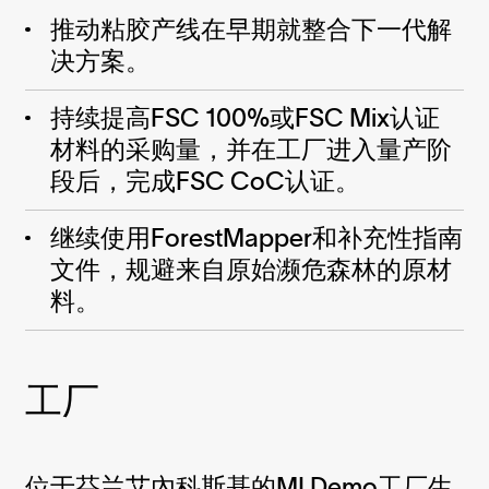
推动粘胶产线在早期就整合下一代解
决方案。
持续提高
FSC 100%
或
FSC Mix
认证
材料的采购量，并在工厂进入量产阶
段后，完成
FSC CoC
认证。
继续使用
ForestMapper
和补充性指南
文件，规避
来自原始濒危森林的原材
料
。
工厂
位于芬兰艾內科斯基的MI Demo工厂生