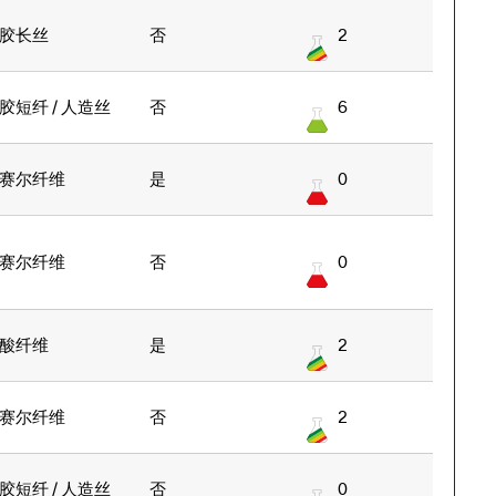
胶长丝
否
2
胶短纤 / 人造丝
否
6
赛尔纤维
是
0
赛尔纤维
否
0
酸纤维
是
2
赛尔纤维
否
2
胶短纤 / 人造丝
否
0