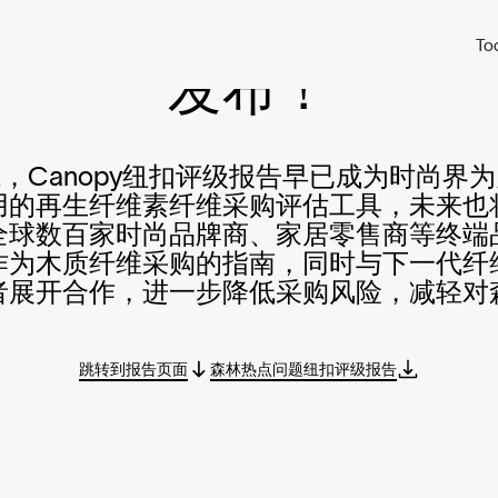
森林热点问题纽扣评级
To
ish
评级
评估摘要
评估指标
免责声明
影
发布！
，Canopy纽扣评级报告早已成为时尚界
用的再生纤维素纤维采购评估工具，未来也
全球数百家时尚品牌商、家居零售商等终端
作为木质纤维采购的指南，同时与下一代纤
者展开合作，进一步降低采购风险，减轻对
跳转到报告页面
森林热点问题纽扣评级报告