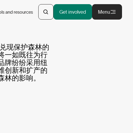
十周年报告正式
Get involved
Menu
ols and resources
响力
为兑现保护森林的
将一如既往为行
品牌纷纷采用纽
维创新和扩产的
森林的影响。