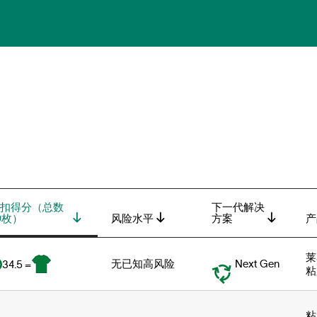
扣得分（总数
下一代解决
0枚）
风险水平
方案
产
莱
无已知高风险
Next Gen
34.5 =
粘
粘