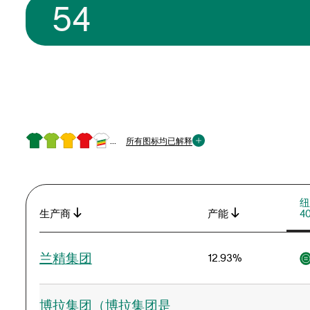
54
...
所有图标均已解释
纽
生产商
产能
4
兰精集团
12.93%
博拉集团（博拉集团是