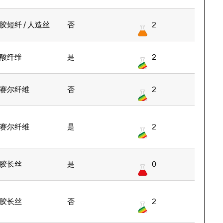
胶短纤 / 人造丝
否
2
酸纤维
是
2
赛尔纤维
否
2
赛尔纤维
是
2
胶长丝
是
0
胶长丝
否
2