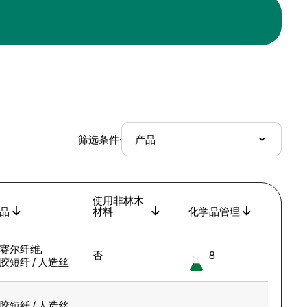
筛选条件:
使用非林木
品
材料
化学品管理
赛尔纤维
,
否
8
胶短纤 / 人造丝
胶短纤 / 人造丝
,