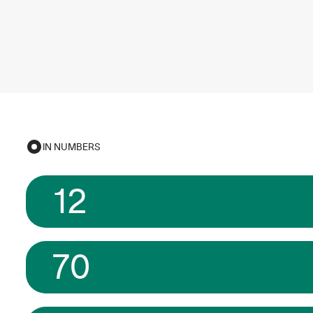
IN NUMBERS
12
70